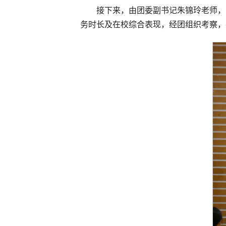
接下来，由团委副书记朱锦玲老师，
务时长及在校综合表现，经团组织考察，