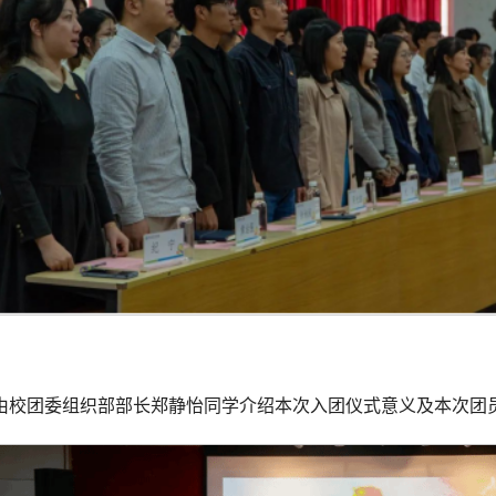
由校团委组织部部长郑静怡同学介绍本次入团仪式意义及本次团