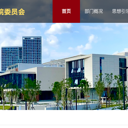
首页
部门概况
思想引