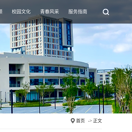
领
校园文化
青春风采
服务指南
首页
-> 正文