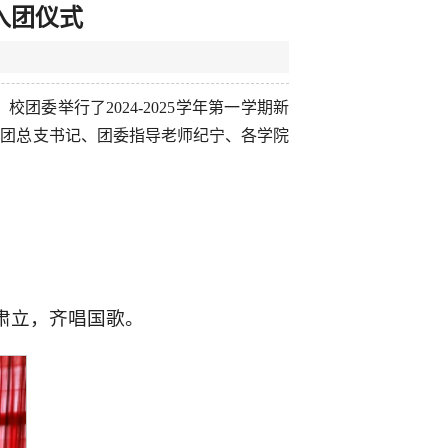
员入团仪式
委举行了2024-2025学年第一学期新
院团总支书记、团委指导老师纪宁、各学院
肃立，齐唱国歌。