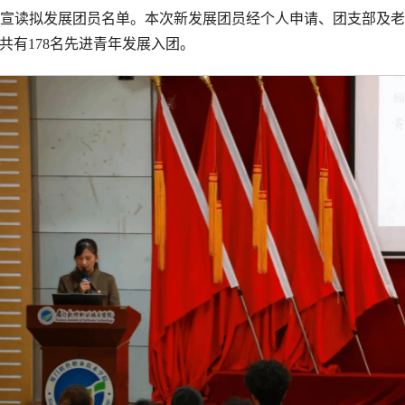
宣读拟发展团员名单。本次新发展团员经个人申请、团支部及
共有178名先进青年发展入团。