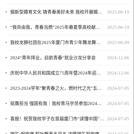
倡新型婚育文化 铸青春美好未来 我校开展婚育新风进高校讲座
2025-06-19
“我命由我，青春当燃”2025年春夏季高校献血活动
2025-06-19
我校龙狮社团在2025年厦门市青少年舞龙舞狮锦标赛中勇创佳绩！
2025-06-09
2024“青年择业，启航青春“就业沙龙分享会
2024-12-06
庆祝中华人民共和国成立75周年暨2024年迎新晚会
2024-12-06
2023-2024学年"聚青春之火，燃时代之光"五四表彰大会
2024-07-05
挺膺担当 强国有我｜我校青马学员参加2024厦门市“三爱”主题教育学习体验活动
2024-07-05
喜报！祝贺我校学子在首届厦门市“读懂中国”大学生主题演讲比赛喜获佳绩！
2024-07-05